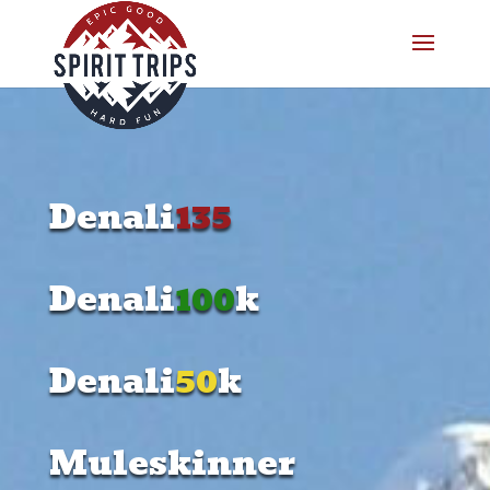
Denali
135
Denali
100
k
Denali
50
k
Muleskinner